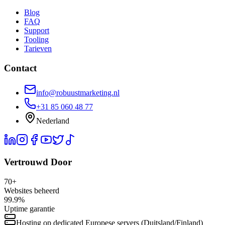
Blog
FAQ
Support
Tooling
Tarieven
Contact
info@robuustmarketing.nl
+31 85 060 48 77
Nederland
Vertrouwd Door
70+
Websites beheerd
99.9%
Uptime garantie
Hosting op dedicated Europese servers (Duitsland/Finland)