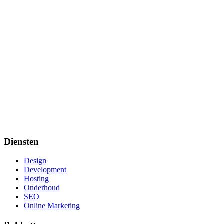
Direct resultaat vanaf dag 1
Volledige controle over budget
Precieze targeting opties
Snel schaalbaar
Diensten
Design
Development
Hosting
Onderhoud
SEO
Online Marketing