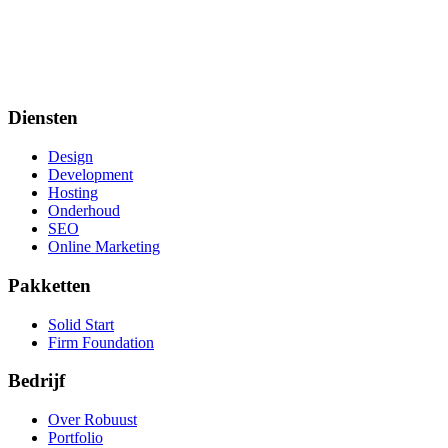
Cookie-declaratie
Hieronder vindt u een actueel overzicht van alle cookies die op onze
website worden gebruikt, automatisch gegenereerd door Cookiebot.
Wijzig cookie-instellingen
Diensten
Design
Development
Hosting
Onderhoud
SEO
Online Marketing
Pakketten
Solid Start
Firm Foundation
Bedrijf
Over Robuust
Portfolio