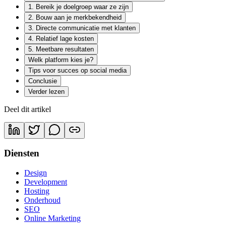
1. Bereik je doelgroep waar ze zijn
2. Bouw aan je merkbekendheid
3. Directe communicatie met klanten
4. Relatief lage kosten
5. Meetbare resultaten
Welk platform kies je?
Tips voor succes op social media
Conclusie
Verder lezen
Deel dit artikel
Diensten
Design
Development
Hosting
Onderhoud
SEO
Online Marketing